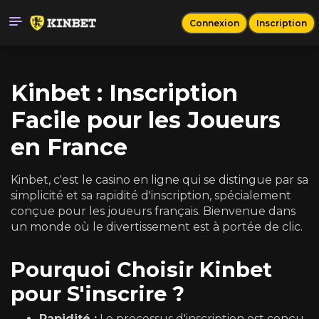
Connexion
Inscription
Kinbet : Inscription
Facile pour les Joueurs
en France
Kinbet, c'est le casino en ligne qui se distingue par sa
simplicité et sa rapidité d'inscription, spécialement
conçue pour les joueurs français. Bienvenue dans
un monde où le divertissement est à portée de clic.
Pourquoi Choisir Kinbet
pour S'inscrire ?
Rapidité :
Le processus d'inscription est conçu