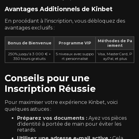
Avantages Additionnels de Kinbet
En procédant à l'inscription, vous débloquez des
avantages exclusifs :
Méthodes de Pa
Bonus de Bienvenue
Programme VIP
iement
250% jusqu'à 3 000 € +
5 niveaux avec suppo
Visa, MasterCard, P
350 tours gratuits
rt personnalisé
ayPal, et plus
Conseils pour une
Inscription Réussie
Pour maximiser votre expérience Kinbet, voici
quelques astuces :
Préparez vos documents :
Ayez vos pièces
d'identité à portée de main pour éviter les
retards.
Utilisez une adresse e-mail active :
Cela