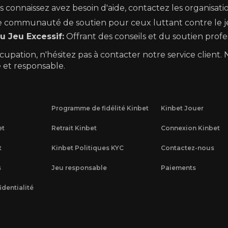
connaissez avez besoin d'aide, contactez les organisatio
 communauté de soutien pour ceux luttant contre le j
u Jeu Excessif:
Offrant des conseils et du soutien profe
pation, n'hésitez pas à contacter notre service client. 
 et responsable.
Programme de fidélité Kinbet
Kinbet Jouer
et
Retrait Kinbet
Connexion Kinbet
t
Kinbet Politiques KYC
Contactez-nous
s
Jeu responsable
Paiements
identialité