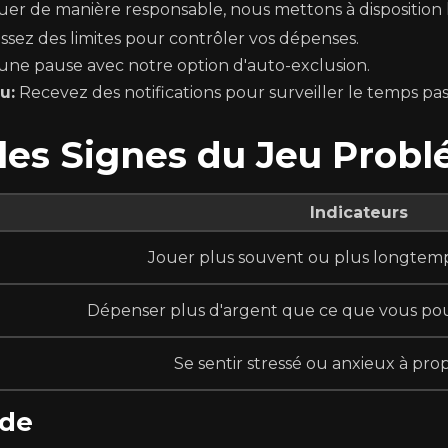
ouer de manière responsable, nous mettons à disposition le
ssez des limites pour contrôler vos dépenses.
ne pause avec notre option d'auto-exclusion.
u:
Recevez des notifications pour surveiller le temps pas
les Signes du Jeu Prob
Indicateurs
Jouer plus souvent ou plus longtem
Dépenser plus d'argent que ce que vous po
Se sentir stressé ou anxieux à pro
ide