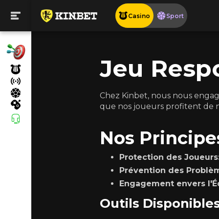
Casino
Sport
Jeu Resp
Chez Kinbet, nous nous engage
que nos joueurs profitent de n
Nos Principe
Protection des Joueurs
Prévention des Problè
Engagement envers l'É
Outils Disponible